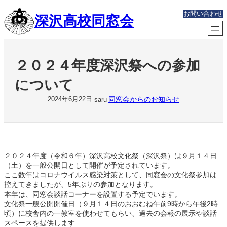
内
お問い合わせ
深沢高校同窓会
容
を
ス
キ
ッ
２０２４年度深沢祭への参加
プ
について
同窓会からのお知らせ
2024年6月22日
saru
２０２４年度（令和６年）深沢高校文化祭（深沢祭）は９月１４日
（土）を一般公開日として開催が予定されています。
ここ数年はコロナウイルス感染対策として、同窓会の文化祭参加は
控えてきましたが、5年ぶりの参加となります。
本年は、同窓会談話コーナーを設置する予定でいます。
文化祭一般公開開催日（９月１４日のおおむね午前9時から午後2時
頃）に校舎内の一教室を使わせてもらい、過去の会報の展示や談話
スペースを提供します