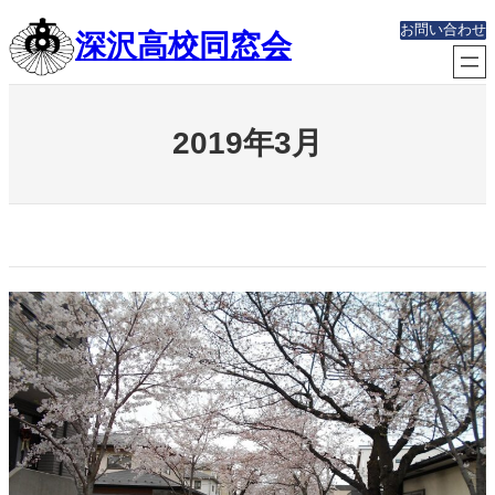
内
お問い合わせ
深沢高校同窓会
容
を
ス
キ
ッ
2019年3月
プ