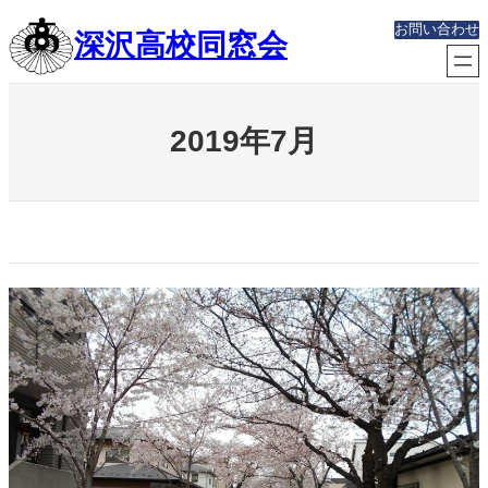
内
お問い合わせ
深沢高校同窓会
容
を
ス
キ
ッ
2019年7月
プ