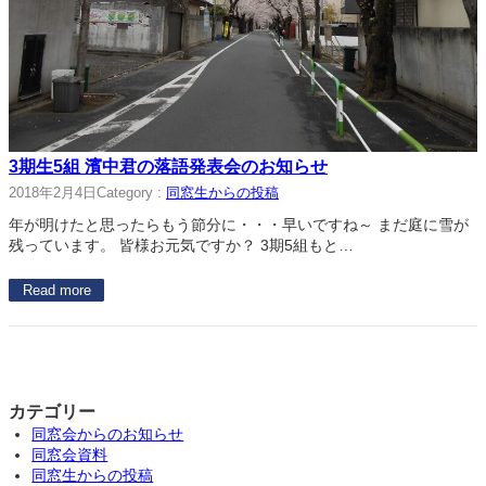
3期生5組 濱中君の落語発表会のお知らせ
2018年2月4日
Category :
同窓生からの投稿
年が明けたと思ったらもう節分に・・・早いですね～ まだ庭に雪が
残っています。 皆様お元気ですか？ 3期5組もと…
Read more
カテゴリー
同窓会からのお知らせ
同窓会資料
同窓生からの投稿