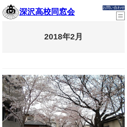
内
お問い合わせ
深沢高校同窓会
容
を
ス
キ
ッ
2018年2月
プ