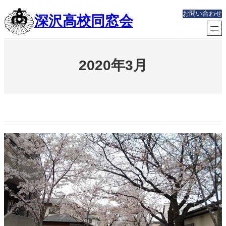
内
お問い合わせ
深沢高校同窓会
容
を
ス
キ
ッ
2020年3月
プ