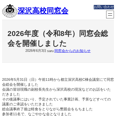
内
お問い合わせ
深沢高校同窓会
容
を
ス
キ
ッ
2026年度（令和8年）同窓会総
プ
会を開催しました
同窓会からのお知らせ
2026年6月3日
saru
2026年5月31日（日）午前11時から都立深沢高校C棟会議室にて同窓
会総会を開催しました
会議の冒頭現職の副校長先生から深沢高校の現況などのお話をいた
だきました
その後議事にはいり、予定されていた事業計画、予算などすべての
議案のご承認をいただきました
総会議事終了後は軽食をとりながら懇親会をもちました
参加者11名で、なごやかな会となりました