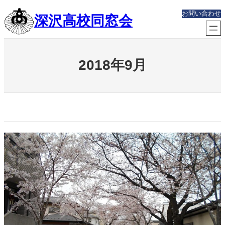
内
お問い合わせ
深沢高校同窓会
容
を
ス
キ
ッ
2018年9月
プ