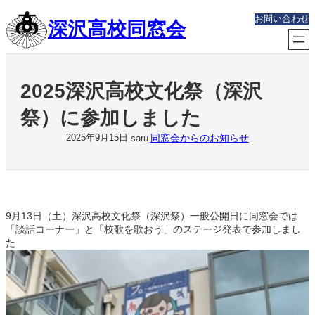
内
お問い合わせ
深沢高校同窓会
容
を
ス
キ
ッ
2025深沢高校文化祭（深沢
プ
祭）に参加しました
同窓会からのお知らせ
2025年9月15日
saru
9月13日（土）深沢高校文化祭（深沢祭）一般公開日に同窓会では
「談話コーナー」と「校歌を歌おう」のステージ発表で参加しまし
た