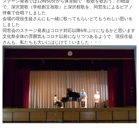
ステージ発表では12時50分から体育館で「校歌を歌おう」の標題
で、深沢賛歌（学校創立祝歌）と深沢校歌を、同窓生によるピアノ
伴奏で合唱？しました
会場の現役生徒さんにも一緒に歌ってもらいとてもうれしい思いを
しました
同窓会のステージ発表はコロナ対応以降6年ぶりになるかと思います
文化祭全体の雰囲気もコロナ以前になりつつあるようで、現役生徒
さんも、私たちも大いにはじけて！いました・・・