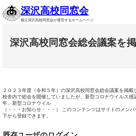
内
深沢高校同窓会
容
を
都立深沢高校同窓会が運営するホームページ
ス
キ
ッ
深沢高校同窓会総会議案を
プ
２０２３年度（令和５年）の深沢高校同窓会総会議案を掲載
校舎内で総会を開催していましたが、新型コロナウイルス感
年、新型コロナウイル
（・・・お知らせ・・・） このコンテンツはサイトのメン
下から登録できます。
既存ユーザのログイン